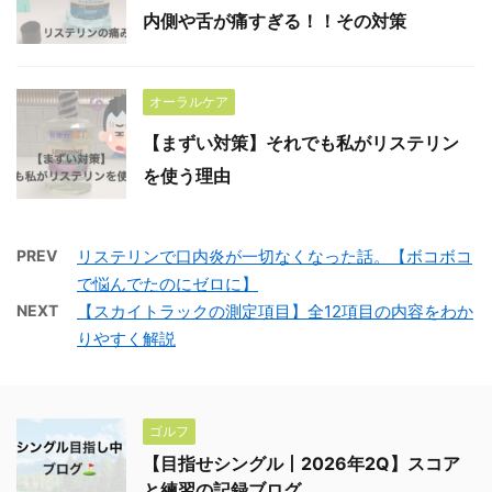
内側や舌が痛すぎる！！その対策
オーラルケア
【まずい対策】それでも私がリステリン
を使う理由
PREV
リステリンで口内炎が一切なくなった話。【ボコボコ
で悩んでたのにゼロに】
NEXT
【スカイトラックの測定項目】全12項目の内容をわか
りやすく解説
ゴルフ
【目指せシングル丨2026年2Q】スコア
と練習の記録ブログ